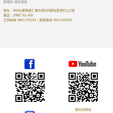
歌珊地 禱告園區
地址：966台東縣達仁鄉台坂村9鄰啦里吧62之2號
電話：(089) 761-456
艾弭姊妹 0963-725252 / 美惠姊妹 0913-920302
禱告院網站