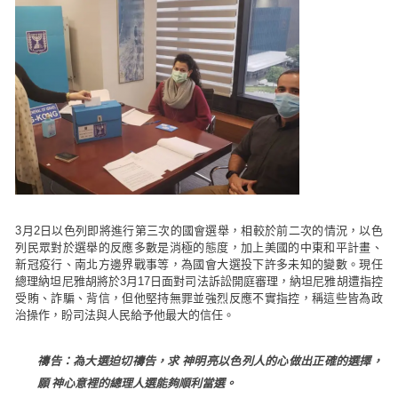
3月2日以色列即將進行第三次的國會選舉，相較於前二次的情況，以色
列民眾對於選舉的反應多數是消極的態度，加上美國的中東和平計畫、
新冠疫行、南北方邊界戰事等，為國會大選投下許多未知的變數。現任
總理納坦尼雅胡將於3月17日面對司法訴訟開庭審理，納坦尼雅胡遭指控
受賄、詐騙、背信，但他堅持無罪並強烈反應不實指控，稱這些皆為政
治操作，盼司法與人民給予他最大的信任。
禱告：為大選迫切禱告，求 神明亮以色列人的心做出正確的選擇，
願 神心意裡的總理人選能夠順利當選。