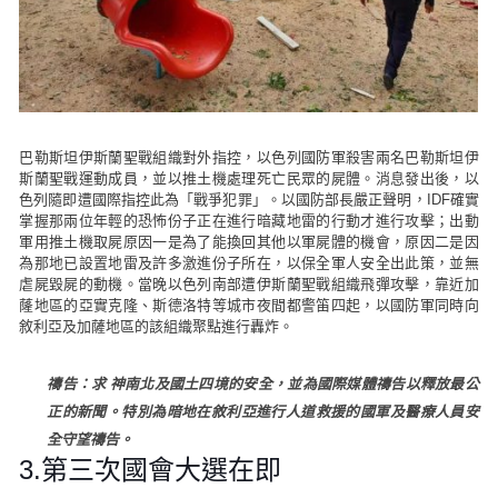
巴勒斯坦伊斯蘭聖戰組織對外指控，以色列國防軍殺害兩名巴勒斯坦伊
斯蘭聖戰運動成員，並以推土機處理死亡民眾的屍體。消息發出後，以
色列隨即遭國際指控此為「戰爭犯罪」。以國防部長嚴正聲明，IDF確實
掌握那兩位年輕的恐怖份子正在進行暗藏地雷的行動才進行攻擊；出動
軍用推土機取屍原因一是為了能換回其他以軍屍體的機會，原因二是因
為那地已設置地雷及許多激進份子所在，以保全軍人安全出此策，並無
虐屍毀屍的動機。當晚以色列南部遭伊斯蘭聖戰組織飛彈攻擊，靠近加
蕯地區的亞實克隆、斯德洛特等城市夜間都警笛四起，以國防軍同時向
敘利亞及加薩地區的該組織聚點進行轟炸。
禱告：求 神南北及國土四境的安全，並為國際媒體禱告以釋放最公
正的新聞。特別為暗地在敘利亞進行人道救援的國軍及醫療人員安
全守望禱告。
3.第三次國會大選在即