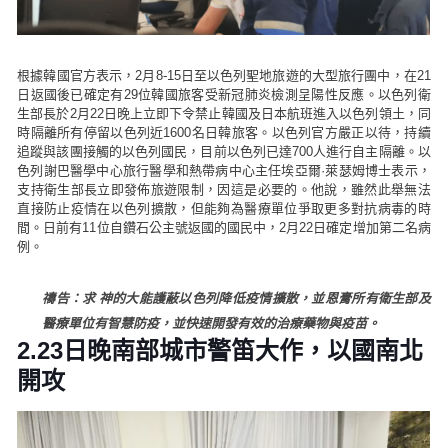
根據韓國官方表示，2月8-15日至以色列聖地旅遊的大型旅行團中，在21
日返國後已確定有29位韓國旅客受新冠肺炎檢測呈陽性反應。以色列衛
生部長於2月22日晚上立即下令禁止韓國及日本航班進入以色列領土，同
時隔離所有停留以色列近1600名日韓旅客。以色列官方嚴正以待，持續
追蹤與該團接觸的以色列國民，目前以色列已達700人進行自主隔離。以
色列謝巴醫學中心旅行醫學和熱帶病中心主任埃亞爾·萊瑟姆博士表示，
支持衛生部長立即發佈旅遊限制，因這是必要的。他說，雖然此舉無法
直接防止疫情在以色列擴散，但能夠為醫療單位爭取更多對抗病毒的時
間。日前有11位自鑽石公主號返國的國民中，2月22日確定增加第二名病
例。
禱告：求 神的大能護蔽以色列降低疫情擴散，並恩膏所有衛生部及
醫療單位有智慧防疫，並快速開發有效的治療藥物與疫苗。
2.23日晚南部城市警笛大作，以國南北
開攻