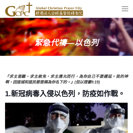
緊急代禱—以色列
『求主垂聽，求主赦免，求主應允而行，為你自己不要遲延。我的神
啊，因這城和這民都是稱為你名下的。』(但以理書9:19)
1.新冠病毒入侵以色列，防疫如作戰。