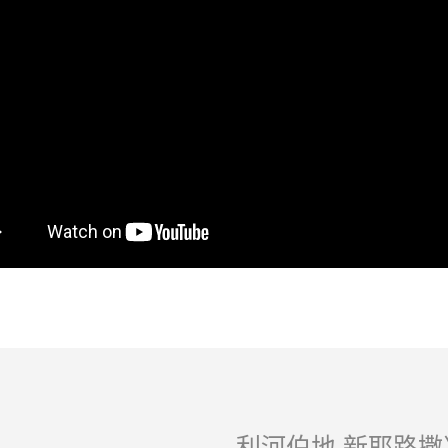
利河伯地 新耶路