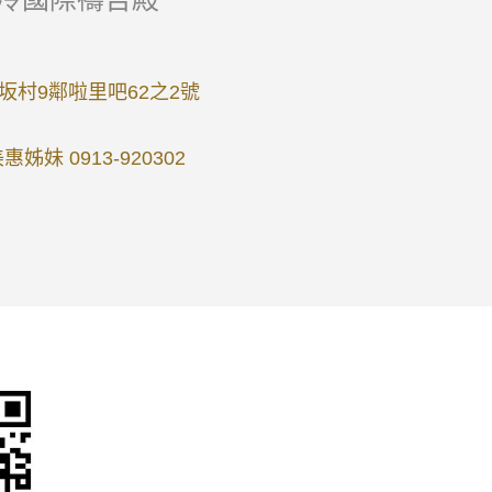
坂村9鄰啦里吧62之2號
美惠姊妹 0913-920302