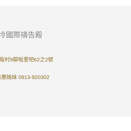
撒冷國際禱告殿
坂村9鄰啦里吧62之2號
美惠姊妹 0913-920302