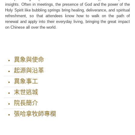
insights. Often in meetings, the presence of God and the power of the
Holy Spirit like bubbling springs bring healing, deliverance, and spiritual
refreshment, so that attendees know how to walk on the path of
renewal and apply into their everyday living, bringing the great impact
on Chinese all over the world.
異象與使命
起源與沿革
異象事工
末世逃城
院長簡介
張哈拿牧師專欄