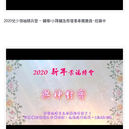
2020兒少領袖精兵營 ~ 輔導/小隊輔及祭壇事奉團團員~招募中