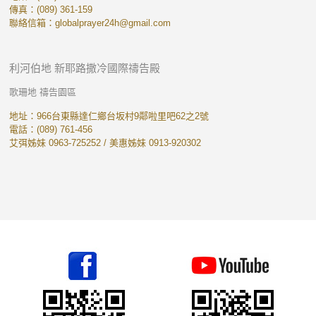
傳真：(089) 361-159
聯絡信箱：
globalprayer24h@gmail.com
利河伯地 新耶路撒冷國際禱告殿
歌珊地 禱告園區
地址：966台東縣達仁鄉台坂村9鄰啦里吧62之2號
電話：(089) 761-456
艾弭姊妹 0963-725252 / 美惠姊妹 0913-920302