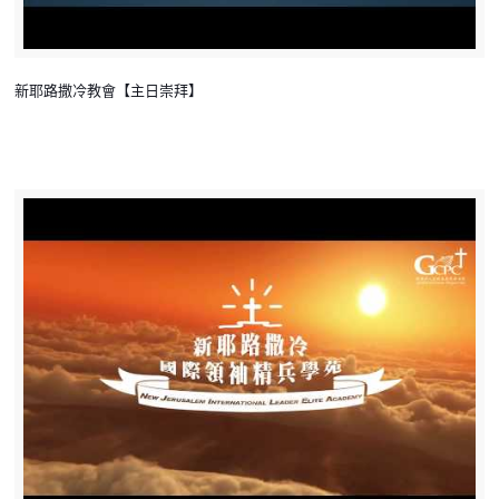
新耶路撒冷教會【主日崇拜】